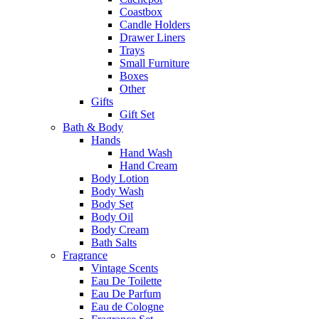
Coastbox
Candle Holders
Drawer Liners
Trays
Small Furniture
Boxes
Other
Gifts
Gift Set
Bath & Body
Hands
Hand Wash
Hand Cream
Body Lotion
Body Wash
Body Set
Body Oil
Body Cream
Bath Salts
Fragrance
Vintage Scents
Eau De Toilette
Eau De Parfum
Eau de Cologne