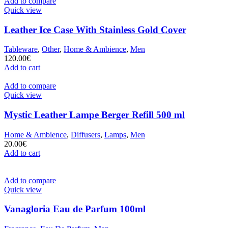
Add to compare
Quick view
Leather Ice Case With Stainless Gold Cover
Tableware
,
Other
,
Home & Ambience
,
Men
120.00
€
Add to cart
Add to compare
Quick view
Mystic Leather Lampe Berger Refill 500 ml
Home & Ambience
,
Diffusers
,
Lamps
,
Men
20.00
€
Add to cart
Add to compare
Quick view
Vanagloria Eau de Parfum 100ml