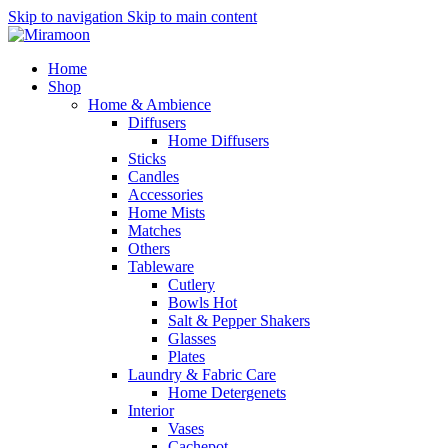
Skip to navigation
Skip to main content
Home
Shop
Home & Ambience
Diffusers
Home Diffusers
Sticks
Candles
Accessories
Home Mists
Matches
Others
Tableware
Cutlery
Bowls
Hot
Salt & Pepper Shakers
Glasses
Plates
Laundry & Fabric Care
Home Detergenets
Interior
Vases
Cachepot