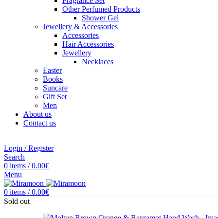
Fragrance Set
Other Perfumed Products
Shower Gel
Jewellery & Accessories
Accessories
Hair Accessories
Jewellery
Necklaces
Easter
Books
Suncare
Gift Set
Men
About us
Contact us
Login / Register
Search
0
items
/
0.00
€
Menu
0
items
/
0.00
€
Sold out